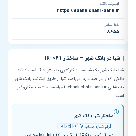
اینترنت‌بانک
https://ebank.shahr-bank.ir
خط تماس
8655
شبا در بانک شهر — ساختار IR-061
شبا بانک شهر یک شناسه ۲۶ کاراکتری با پیشوند IR است که کد
بانکی ۰۶۱ را در خود دارد. دریافت شبا از طریق اینترنت بانک شهر
به نشانی ebank.shahr-bank.ir یا مراجعه به شعب امکان‌پذیر
است.
ساختار شبا بانک شهر
IR [XX] [061] [۱۹ رقم شماره حساب]
دو رقم کنترلی (XX) با الگوریتم Modulo 97 محاسبه